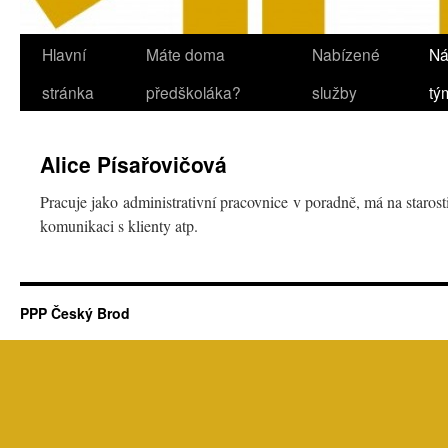
Hlavní
Máte doma
Nabízené
Ná
Přejít
stránka
předškoláka?
služby
tý
k
obsahu
Alice Písařovičová
webu
Pracuje jako administrativní pracovnice v poradně, má na starost
komunikaci s klienty atp.
PPP Český Brod